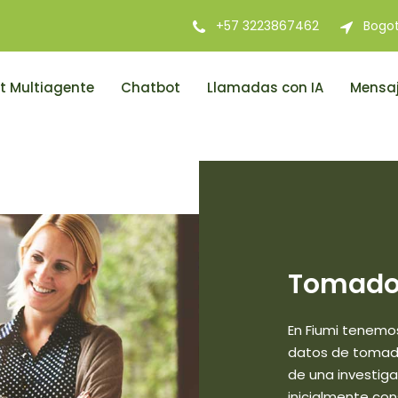
+57 3223867462
Bogo
t Multiagente
Chatbot
Llamadas con IA
Mensaj
Tomador
En Fiumi tenemo
datos de tomador
de una investiga
inicialmente co