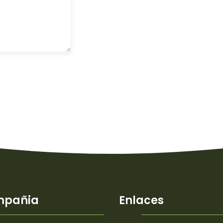
mpañia
Enlaces