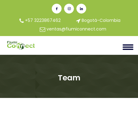
+57 3223867462
Bogotá-Colombia
ventas@fiumiconnect.com
Team