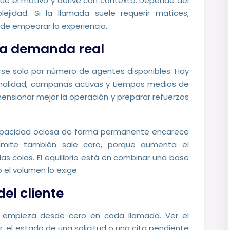
ue el motivo y derive con contexto. Depende del
ejidad. Si la llamada suele requerir matices,
de empeorar la experiencia.
 la demanda real
se solo por número de agentes disponibles. Hay
ionalidad, campañas activas y tiempos medios de
nsionar mejor la operación y preparar refuerzos
 capacidad ociosa de forma permanente encarece
 límite también sale caro, porque aumenta el
las colas. El equilibrio está en combinar una base
 el volumen lo exige.
del cliente
 empieza desde cero en cada llamada. Ver el
or, el estado de una solicitud o una cita pendiente