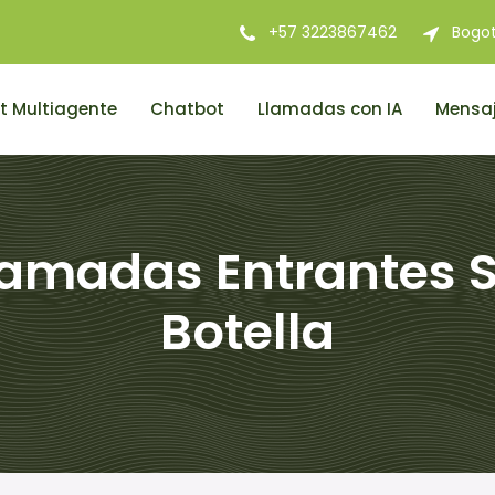
+57 3223867462
Bogo
t Multiagente
Chatbot
Llamadas con IA
Mensaj
lamadas Entrantes S
Botella