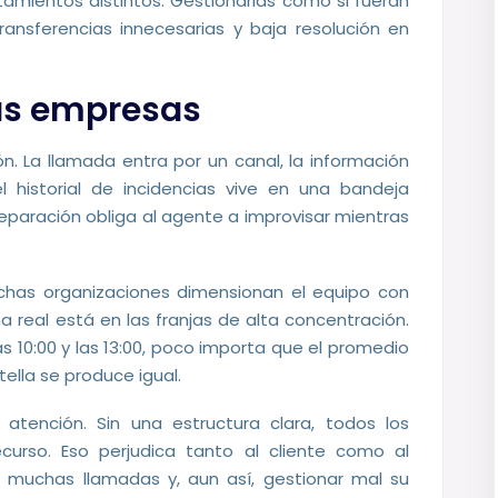
tamientos distintos. Gestionarlas como si fueran
ransferencias innecesarias y baja resolución en
as empresas
ión. La llamada entra por un canal, la información
l historial de incidencias vive en una bandeja
eparación obliga al agente a improvisar mientras
Muchas organizaciones dimensionan el equipo con
real está en las franjas de alta concentración.
as 10:00 y las 13:00, poco importa que el promedio
tella se produce igual.
e atención. Sin una estructura clara, todos los
urso. Eso perjudica tanto al cliente como al
muchas llamadas y, aun así, gestionar mal su