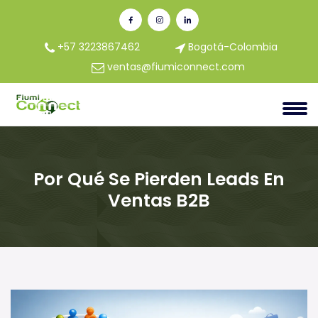
+57 3223867462
Bogotá-Colombia
ventas@fiumiconnect.com
Por Qué Se Pierden Leads En
Ventas B2B