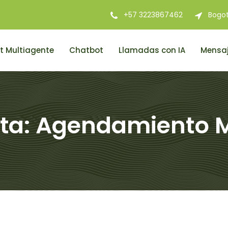
+57 3223867462
Bogo
t Multiagente
Chatbot
Llamadas con IA
Mensaj
ta:
Agendamiento 