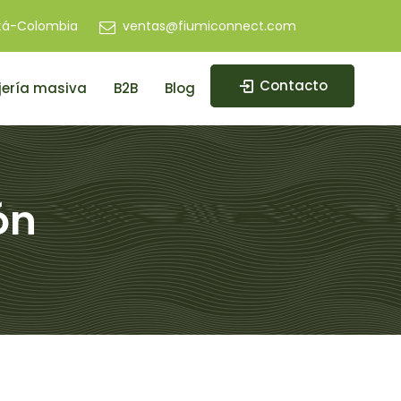
tá-Colombia
ventas@fiumiconnect.com
Contacto
ería masiva
B2B
Blog
ón