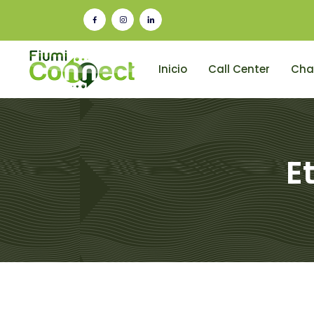
Inicio
Call Center
Cha
E