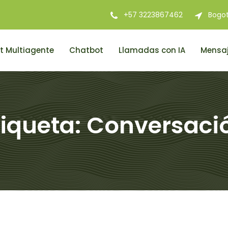
+57 3223867462
Bogo
t Multiagente
Chatbot
Llamadas con IA
Mensaj
tiqueta:
Conversaci