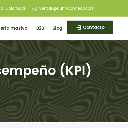
tá-Colombia
ventas@fiumiconnect.com
Contacto
ería masiva
B2B
Blog
sempeño (KPI)