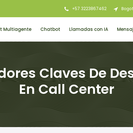
+57 3223867462
Bogo
t Multiagente
Chatbot
Llamadas con IA
Mensaj
adores Claves De De
En Call Center